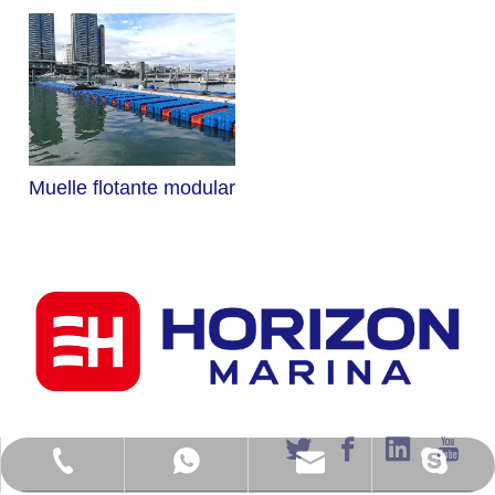
Muelle flotante modular
info@horizon-marina.com
+86-755 8667 0727
+86-18124096814
austincao689