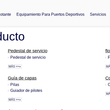
lotante
Equipamiento Para Puertos Deportivos
Servicios
ducto
Pedestal de servicio
fl
Pedestal de servicio
F
MÁS >>»
MÁ
Guía de capas
C
Pilas
C
Guiador de pilotes
MÁ
MÁS >>»