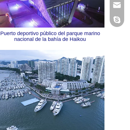
+86-135
info@ho
austinc
Puerto deportivo público del parque marino
nacional de la bahía de Haikou