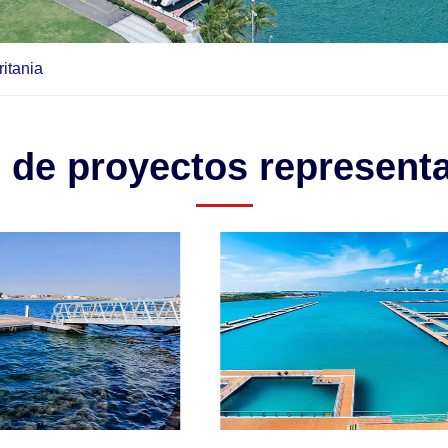
itania
 de proyectos represent