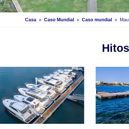
Casa
»
Caso Mundial
»
Caso mundial
»
Maur
Hitos