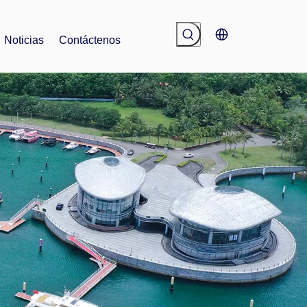
Noticias
Contáctenos