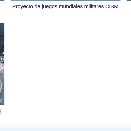
Proyecto de juegos mundiales militares CISM
g