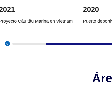
2020
2019
Puerto deportivo privado en Jeddah
El dique fl
Maldivas
Áre