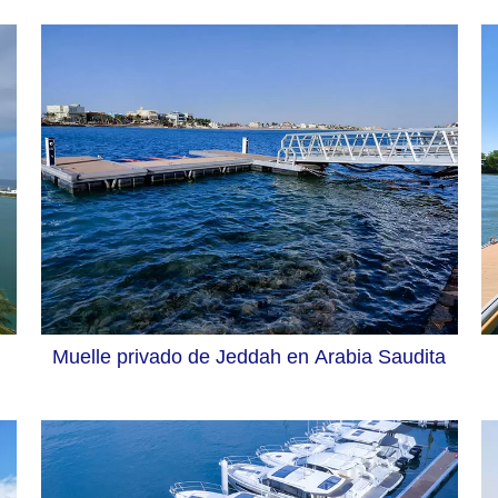
Muelle privado de Jeddah en Arabia Saudita