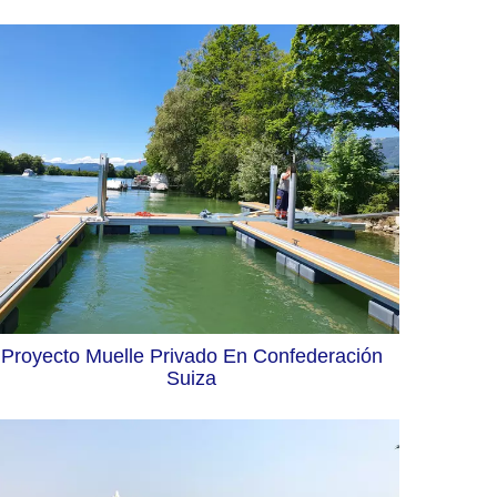
Proyecto Muelle Privado En Confederación
Suiza