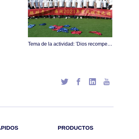
Tema de la actividad: 'Dios recompensa a los diligentes, necesitamos seguir adelante' El viaje del horizonte 2021 de Braving the Wind and Waves.
ÁPIDOS
PRODUCTOS